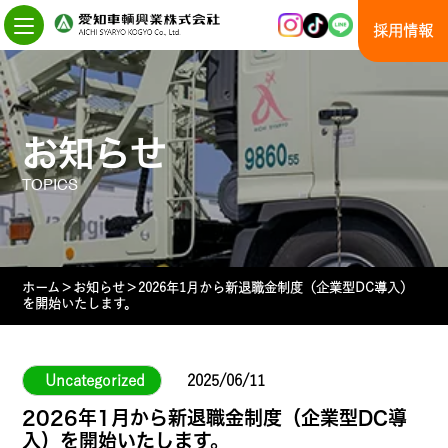
Skip
to
採用情報
the
content
お知らせ
TOPICS
ホーム
＞
お知らせ
＞
2026年1月から新退職金制度（企業型DC導入）
を開始いたします。
Uncategorized
2025/06/11
2026年1月から新退職金制度（企業型DC導
入）を開始いたします。