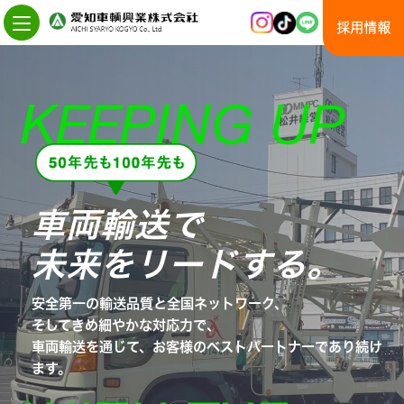
Skip
to
採用情報
the
content
車両輸送で
未来をリードする｡
安全第一の輸送品質と全国ネットワーク、
そしてきめ細やかな対応力で、
車両輸送を通じて、お客様のベストパートナーであり続け
ます。