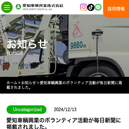
Skip
to
採用情報
the
content
お知らせ
TOPICS
ホーム
＞
お知らせ
＞
愛知車輌興業のボランティア活動が毎日新聞に掲
載されました。
Uncategorized
2024/12/13
愛知車輌興業のボランティア活動が毎日新聞に
掲載されました。