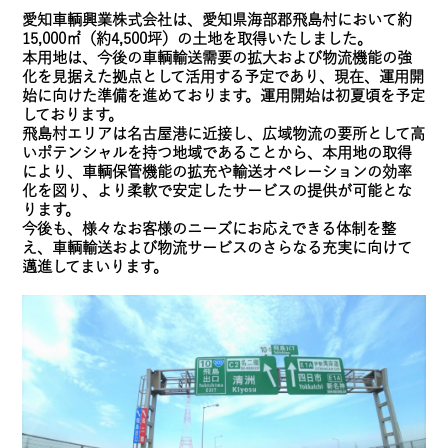
愛知車輌興業株式会社は、愛知県海部郡飛島村において約
15,000㎡（約4,500坪）の土地を取得いたしました。
本用地は、今後の車輌輸送需要の拡大および物流機能の強
化を見据えた拠点として活用する予定であり、現在、運用開
始に向けた準備を進めております。運用開始は初夏頃を予定
しております。
飛島村エリアは名古屋港に近接し、広域物流の要所として高
いポテンシャルを持つ地域であることから、本用地の取得
により、車輌保管機能の拡充や輸送オペレーションの効率
化を図り、より柔軟で安定したサービスの提供が可能とな
ります。
今後も、様々なお客様のニーズにお応えできる体制を整
え、車輌輸送および物流サービスのさらなる充実に向けて
邁進してまいります。