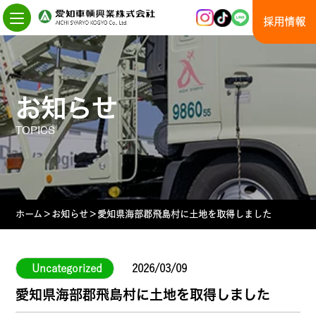
Skip
to
採用情報
the
content
お知らせ
TOPICS
ホーム
＞
お知らせ
＞
愛知県海部郡飛島村に土地を取得しました
Uncategorized
2026/03/09
愛知県海部郡飛島村に土地を取得しました