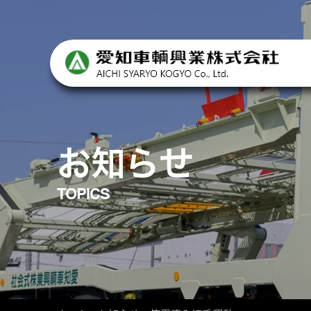
Skip
to
the
content
お知らせ
TOPICS