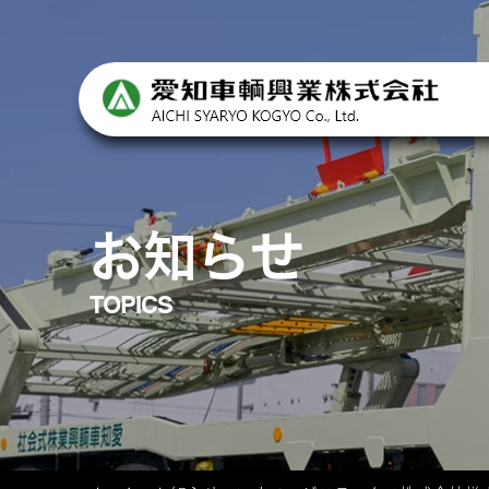
Skip
to
the
content
お知らせ
TOPICS