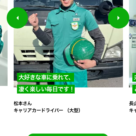
大好きな車に乗れて、
凄く楽しい毎日です！
松本さん
長
キャリアカードライバー （大型）
キ