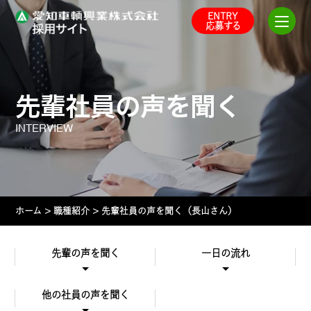
Skip
ENTRY
to
応募する
the
content
先輩社員の声を聞く
INTERVIEW
ホーム
>
職種紹介
>
先輩社員の声を聞く（長山さん）
先輩の声を聞く
一日の流れ
他の社員の声を聞く