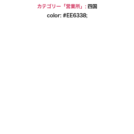
Skip
カテゴリー「営業所」:
四国
to
color: #EE6338;
the
content