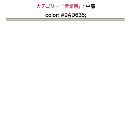
Skip
カテゴリー「営業所」:
中部
to
color: #9AD635;
the
content