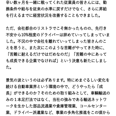
辛い数ヶ月を一緒に戦ってくれた従業員の皆さんには、勤
務条件や給与を従来の水準に戻すだけでなく、さらに昇給
を行えるまでに経営状況を改善することもできました。
ただ、会社都合のリストラでこそ無かったものの、先行き
不安から10%程度のドライバーは辞めていってしまっていま
した。不況の中で会社を離れていってしまった皆さんのこ
とを思うと、また次にこのような苦難がやってきた時に、
「苦難に耐えるだけではだめなのだ」「苦難の中にあって
も成長できる企業でなければ」という決意も新たにしまし
た。
景気の波というのは必ずあります。特にめまぐるしい変化を
続ける自動車業界という環境の中で、どうやったら「成
長」ができるのか？そのための取り組みとして、車輌輸送の
みの１本足打法ではなく、当社の強みである輸送ネットワ
ークを生かした部品流通業や倉庫管理業、コールセンター
業、ドライバー派遣業など、事業の多角化推進をこの頃から