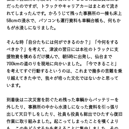
だったのですが、トラックやキャリアカーはまとめて流さ
れてしまったんです。かろうじて残った事務所の一棟も床上
58cmの浸水で、パソコンも運行資料も車輌台帳も、何もか
もが水浸しになりました。
そんな時「自分たちには何ができるのか？」「今何をする
べきか？」を考えて、津波の翌日には本社のトラックに支
援物資を積めるだけ積んで、朝5時に出発し、仙台まで
700kmの道のりを現地に向かいました。「今できること」
を考えてすぐ行動するというのは、これまで幾多の苦難を乗
り越えてきた中で、我々が培った文化ではないかと思って
います。
到着後は二次災害を防ぐため残った車輌からバッテリーを
外したり、事務所の中から水浸しになった資料を引っ張り
出して天日干しをしたり、社員も役員も総出でひたすら復旧
作業に取り組みました。起こってしまったことを嘆くより
も、この先どうするかを考えることに集中しました。その