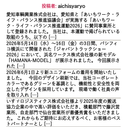
Skip
投稿者:
aichisyaryo
to
愛知車輌興業株式会社は、愛知県と「あいちワーク・ラ
the
イフ・バランス推進協議会」が実施する「あいちワー
content
ク・ライフ・バランス推進運動2026」に賛同事業所と
して登録されました。 当社は、本運動で掲げられている
取組のうち、以下の […]
2026年5月14日（水）～16日（金）の3日間、パシフィ
コ横浜にて開催された「ジャパントラックショー
2026」において、浜名ワークス株式会社様の新モデル
「HAMANA-MODEL」 が展示されました。 今回展示さ
れた […]
2026年6月1日より新ユニフォームの着用を開始いたし
ました。 今回のデザイン刷新では、当社コーポレート
カラーであるグリーンを基調とし、機能性と安全性を両
立したデザインを採用しています。 現場で働く社員の声
を取り入れ […]
いすゞロジスティクス株式会社様より2025年度の搬送
協力企業の中で高い評価をいただき、積載部門で藤沢営
業所、自走部門で仙台営業所が最優秀賞をいただきまし
た。 これからもご期待にお応えするべく、お客様のベス
トパートナーとし […]