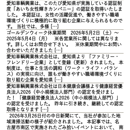
愛知車輌興業は、このたび愛知県が実施している認証制
度「あいち女性輝きカンパニー」の認証を取得いたしま
した。 本認証は、女性の活躍促進や、働きやすい職場
環境づくりに積極的に取り組む企業に与えられるもので
す。 当社では、多様 […]
ゴールデンウィーク休業期間 2026年5月2日（土）～
2025年5月4日（月） ※各営業所に関しては異なりま
す。詳しくはお問合せ下さい。 ※休業期間中にお問い
合わせいただきました […]
愛知車輌興業株式会社は、愛知県より 「ファミリー・
フレンドリー企業」として登録（更新）されました。 本
制度は、仕事と生活の調和（ワーク・ライフ・バラン
ス）の実現に向け、誰もが働きやすい職場環境づくりに
取り組む企業を愛知県 […]
愛知車輌興業株式会社は日本健康会議様より健康経営優
良法人2026（中小規模法人部門）の認定を受けまし
た！ 「健康経営優良法人2026（中小規模法人部門）」
の認定を受けました。 昨年に引き続き、継続しての認定
取得となります […]
2026年3月26日付の中日新聞にて、当社が参加した地
域清掃活動の様子が紹介されました。 本記事では、名
古屋市南区で実施されたごみ拾いイベントにおいて、 南